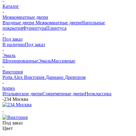
-
Каталог
-
Межкомнатные двери
Входные двери
Межкомнатные двери
Напольные
покрытия
Фурнитура
Плинтуса
-
Под заказ
В наличии
Под заказ
-
Эмаль
Шпонированные
Эмаль
Массивные
-
Виктория
Porta Alex
Виктория
Дариано
Древпром
-
homes
Итальянские двери
Современные двери
Неоклассика
-
234 Москва
:
Под заказ
Цвет