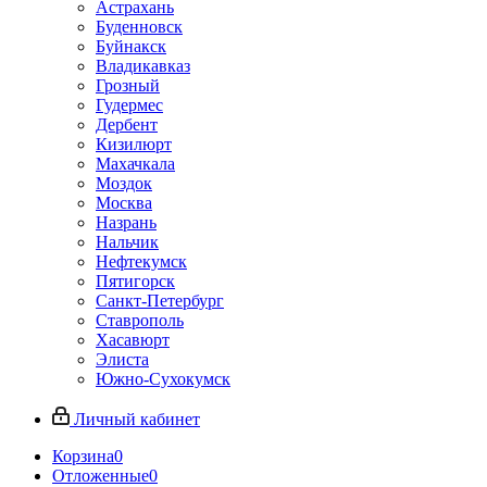
Астрахань
Буденновск
Буйнакск
Владикавказ
Грозный
Гудермес
Дербент
Кизилюрт
Махачкала
Моздок
Москва
Назрань
Нальчик
Нефтекумск
Пятигорск
Санкт-Петербург
Ставрополь
Хасавюрт
Элиста
Южно-Сухокумск
Личный кабинет
Корзина
0
Отложенные
0