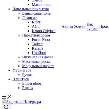
Эмаль
Массивные
Напольные покрытия
Виниловые полы
Ламинат
Ritter
Как
AGT
Акции
Услуги
Прои
купить
Krono Original
Паркетная доска
Focus Floor
Tarkett
Karelia
Upofloor
Инженерная доска
Массивная доска
Модульный паркет
Фурнитура
Ручки
Плинтуса
Emperadoor
Royals