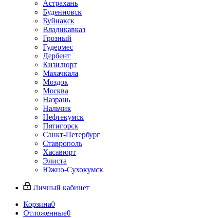
Астрахань
Буденновск
Буйнакск
Владикавказ
Грозный
Гудермес
Дербент
Кизилюрт
Махачкала
Моздок
Москва
Назрань
Нальчик
Нефтекумск
Пятигорск
Санкт-Петербург
Ставрополь
Хасавюрт
Элиста
Южно-Сухокумск
Личный кабинет
Корзина
0
Отложенные
0