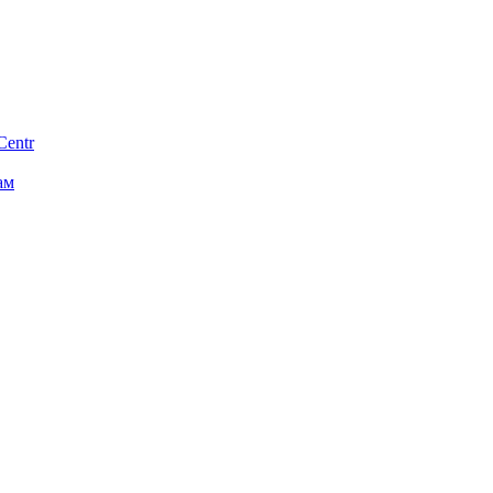
Centr
ам