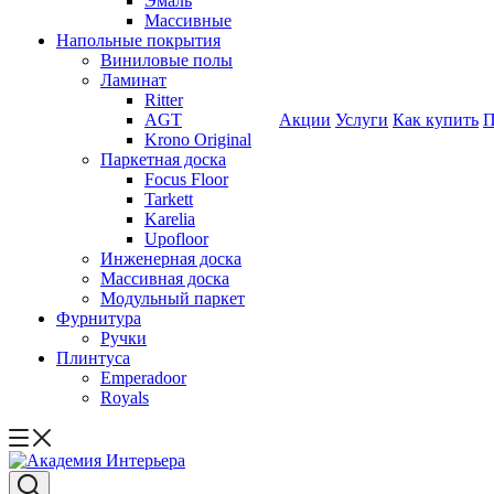
Эмаль
Массивные
Напольные покрытия
Виниловые полы
Ламинат
Ritter
AGT
Акции
Услуги
Как купить
П
Krono Original
Паркетная доска
Focus Floor
Tarkett
Karelia
Upofloor
Инженерная доска
Массивная доска
Модульный паркет
Фурнитура
Ручки
Плинтуса
Emperadoor
Royals