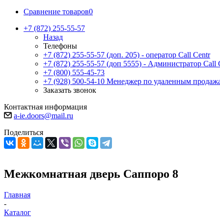
Сравнение товаров
0
+7 (872) 255-55-57
Назад
Телефоны
+7 (872) 255-55-57
(доп. 205) - оператор Call Centr
+7 (872) 255-55-57
(доп 5555) - Администратор Call 
+7 (800) 555-45-73
+7 (928) 500-54-10
Менеджер по удаленным продаж
Заказать звонок
Контактная информация
a-ie.doors@mail.ru
Поделиться
Межкомнатная дверь Саппоро 8
Главная
-
Каталог